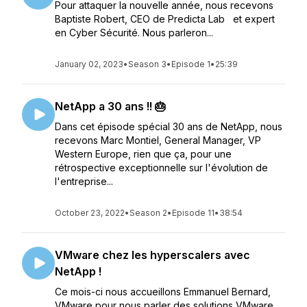
Pour attaquer la nouvelle année, nous recevons
Baptiste Robert, CEO de Predicta Lab et expert
en Cyber Sécurité. Nous parleron...
January 02, 2023
•
Season 3
•
Episode 1
•
25:39
NetApp a 30 ans !! 🎂
Dans cet épisode spécial 30 ans de NetApp, nous
recevons Marc Montiel, General Manager, VP
Western Europe, rien que ça, pour une
rétrospective exceptionnelle sur l'évolution de
l'entreprise...
October 23, 2022
•
Season 2
•
Episode 11
•
38:54
VMware chez les hyperscalers avec
NetApp !
Ce mois-ci nous accueillons Emmanuel Bernard,
VMware pour nous parler des solutions VMware