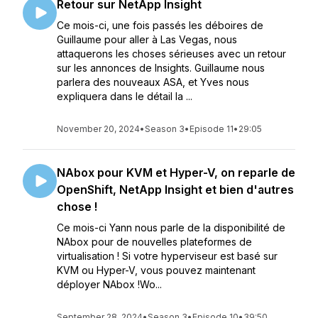
Retour sur NetApp Insight
Ce mois-ci, une fois passés les déboires de
Guillaume pour aller à Las Vegas, nous
attaquerons les choses sérieuses avec un retour
sur les annonces de Insights. Guillaume nous
parlera des nouveaux ASA, et Yves nous
expliquera dans le détail la ...
November 20, 2024
•
Season 3
•
Episode 11
•
29:05
NAbox pour KVM et Hyper-V, on reparle de
OpenShift, NetApp Insight et bien d'autres
chose !
Ce mois-ci Yann nous parle de la disponibilité de
NAbox pour de nouvelles plateformes de
virtualisation ! Si votre hyperviseur est basé sur
KVM ou Hyper-V, vous pouvez maintenant
déployer NAbox !Wo...
September 28, 2024
•
Season 3
•
Episode 10
•
39:50