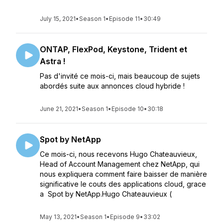
July 15, 2021
•
Season 1
•
Episode 11
•
30:49
ONTAP, FlexPod, Keystone, Trident et
Astra !
Pas d'invité ce mois-ci, mais beaucoup de sujets
abordés suite aux annonces cloud hybride !
June 21, 2021
•
Season 1
•
Episode 10
•
30:18
Spot by NetApp
Ce mois-ci, nous recevons Hugo Chateauvieux,
Head of Account Management chez NetApp, qui
nous expliquera comment faire baisser de manière
significative le couts des applications cloud, grace
a Spot by NetApp.Hugo Chateauvieux (
May 13, 2021
•
Season 1
•
Episode 9
•
33:02