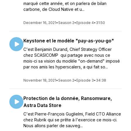
marqué cette année, et on parlera de bilan
carbone, de Cloud Native et u...
December 16, 2021
•
Season 2
•
Episode 4
•
31:50
Keystone et le modèle "pay-as-you-go"
C'est Benjamin Durand, Chief Strategy Officer
chez SCASICOMP qui partage avec nous ce
mois-ci sa vision du modèle "on-demand" imposé
par nos amis les hyperscalers, a qui fait so...
November 18, 2021
•
Season 2
•
Episode 3
•
34:38
Protection de la donnée, Ransomware,
Astra Data Store
C'est Pierre-François Guglielmi, Field CTO Alliance
chez Rubrik qui se prête à l'exercice ce mois-ci.
Nous allons parler de sauveg...