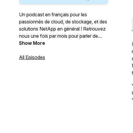
Un podcast en français pour les
passionnés de cloud, de stockage, et des
solutions NetApp en général ! Retrouvez
nous une fois par mois pour parler de
l'actualité de NetApp et du cloud !
Show More
All Episodes