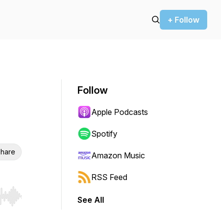
+ Follow
Follow
Apple Podcasts
Spotify
hare
Amazon Music
RSS Feed
See All
r end. Hold shift to jump forward or backward.