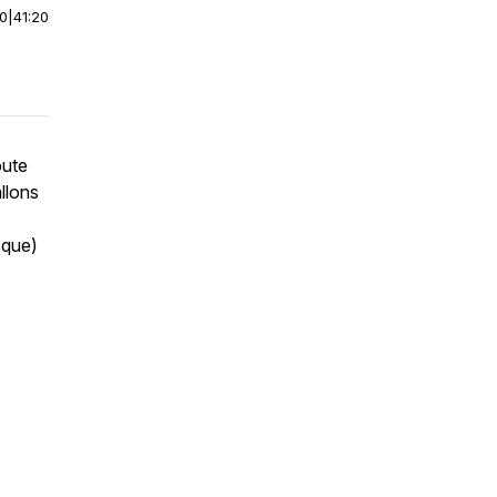
00
|
41:20
oute
llons
sque)