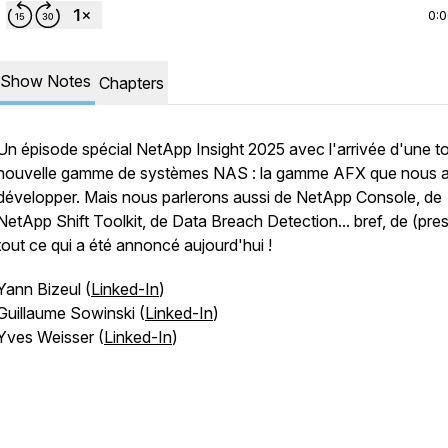
0:
Show Notes
Chapters
Un épisode spécial NetApp Insight 2025 avec l'arrivée d'une t
nouvelle gamme de systèmes NAS : la gamme AFX que nous a
développer. Mais nous parlerons aussi de NetApp Console, de
NetApp Shift Toolkit, de Data Breach Detection... bref, de (pre
tout ce qui a été annoncé aujourd'hui !
Yann Bizeul (
Linked-In
)
Guillaume Sowinski (
Linked-In
)
Yves Weisser (
Linked-In
)