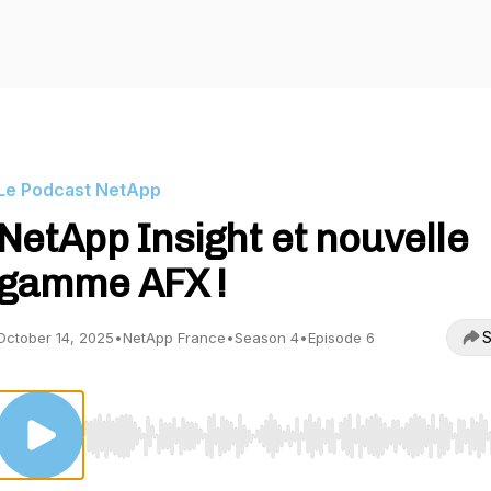
Le Podcast NetApp
NetApp Insight et nouvelle
gamme AFX !
S
October 14, 2025
•
NetApp France
•
Season 4
•
Episode 6
Use Left/Right to seek, Home/End to jump to start o